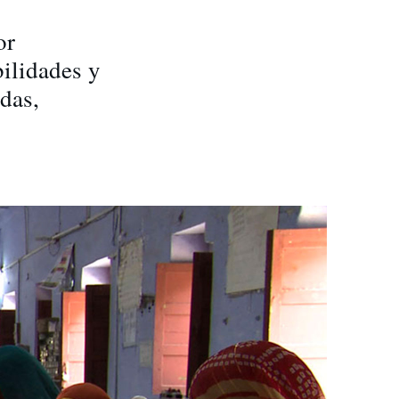
or
ilidades y
das,