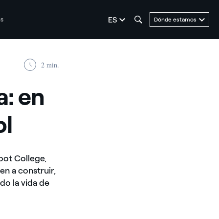
seleziona la lingua
ES
as
Dónde estamos
2 min.
a: en
ol
oot College,
en a construir,
do la vida de