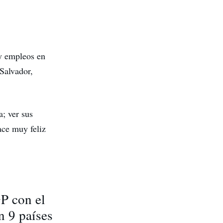
 y empleos en
Salvador,
a; ver sus
ace muy feliz
GP con el
 9 países