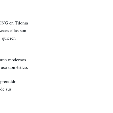
a ONG en Tilonia
veces ellas son
s quieren
ubren modernos
l uso doméstico.
aprendido
 de sus