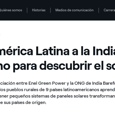
Quiénes somos
Historias
Medios de comunicación
Carrer
 el sol
6
érica Latina a la Indi
o para descubrir el s
sociación entre Enel Green Power y la ONG de India Baref
los pueblos rurales de 9 países latinoamericanos aprend
tener pequeños sistemas de paneles solares transforman
 sus países de origen.