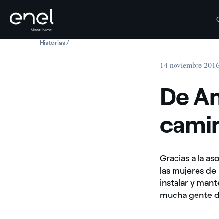
Historias
De América Latina a la India: en camino para descubrir
Saltar al contenido
14 noviembre 201
De Am
camin
Gracias a la a
las mujeres de 
instalar y man
mucha gente de