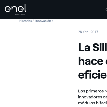
Historias
La Silla: donde la innovación hace que el sol sea más 
Innovación
La Silla: donde la innovación hace que e
Saltar al contenido
28 abril 2017
La Si
hace 
efici
Los primeros r
innovadores c
módulos bifaci