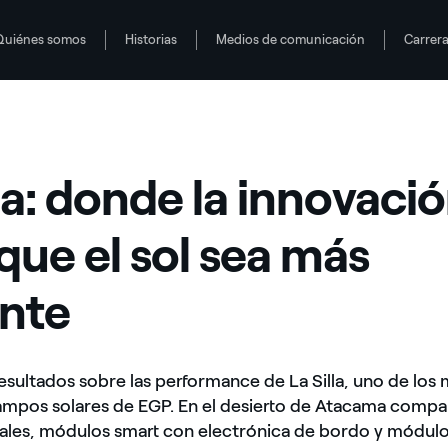
Quiénes somos
Historias
Medios de comunicación
Carrer
eficiente
l sol sea más eficiente
lla: donde la innovaci
que el sol sea más
ente
esultados sobre las performance de La Silla, uno de los
ampos solares de EGP. En el desierto de Atacama comp
ales, módulos smart con electrónica de bordo y módul