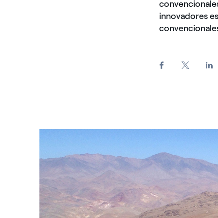
convencionales
innovadores e
convencionale
La Silla - Enel Green Power