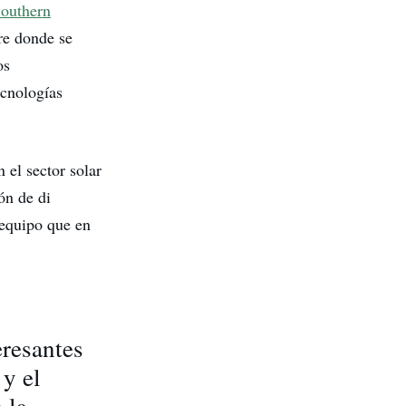
outhern
bre donde se
os
ecnologías
 el sector solar
ón de di
 equipo que en
eresantes
 y el
 la