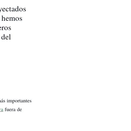
yectados
e hemos
eros
 del
más importantes
ra
fuera de