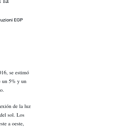
ruzioni EGP
016, se estimó
re un 5% y un
o.
exión de la luz
del sol. Los
ste a oeste,