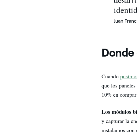
identi
Juan Franc
Donde e
Cuando
pusimos
que los paneles
10% en comparac
Los módulos bif
y capturar la en
instalamos con u