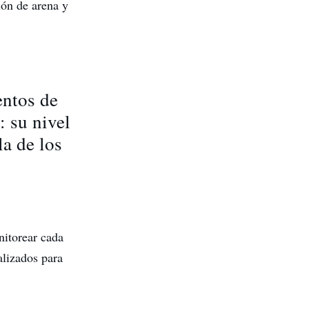
ión de arena y
entos de
: su nivel
a de los
nitorear cada
alizados para