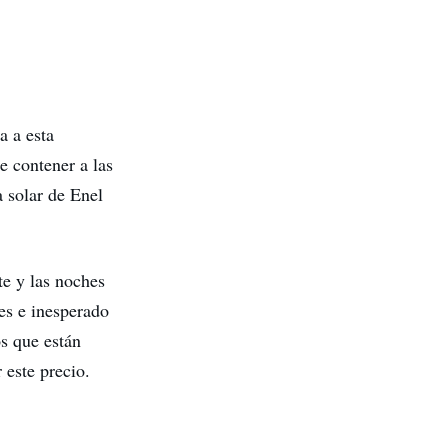
a a esta
e contener a las
a solar de Enel
te y las noches
res e inesperado
os que están
 este precio.