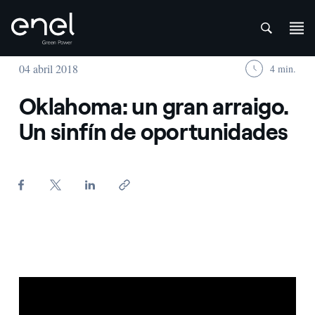
att
Saltar al contenido
04 abril 2018
4 min.
Oklahoma: un gran arraigo.
Un sinfín de oportunidades