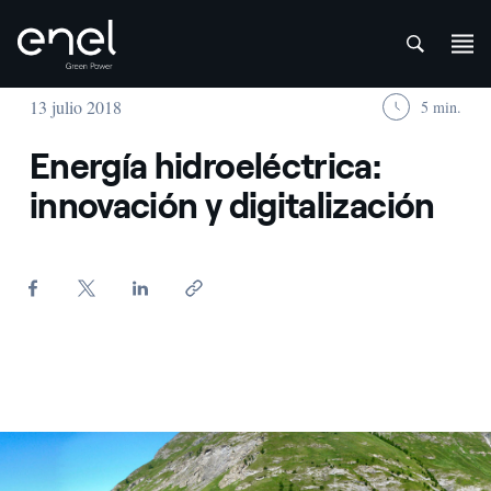
att
Saltar al contenido
13 julio 2018
5 min.
Energía hidroeléctrica:
innovación y digitalización
Diga di Rochemolles, Italia