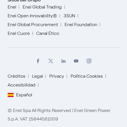
Enel
Enel Global Trading
Enel Open Innovability®
3SUN
Enel Global Procurement
Enel Foundation
Enel Cuore
Canal Ético
Créditos
Legal
Privacy
Política Cookies
Accesibilidad
English
Español
Español
© Enel Spa All Rights Reserved | Enel Green Power
Italiano
S.p.A. VAT 15844561009
Portugués (BR)