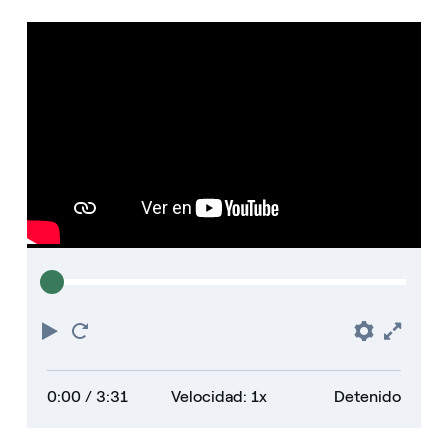
Play
Reiniciar
Prefere
Full
0:00
/ 3:31
Velocidad: 1x
Detenido