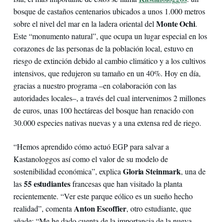
bosque de castaños centenarios ubicados a unos 1.000 metros
Monte Ochi
sobre el nivel del mar en la ladera oriental del
.
Este “monumento natural”, que ocupa un lugar especial en los
corazones de las personas de la población local, estuvo en
riesgo de extinción debido al cambio climático y a los cultivos
intensivos, que redujeron su tamaño en un 40%. Hoy en día,
gracias a nuestro programa –en colaboración con las
autoridades locales–, a través del cual intervenimos 2 millones
de euros, unas 100 hectáreas del bosque han renacido con
30.000 especies nativas nuevas y a una extensa red de riego.
“Hemos aprendido cómo actuó EGP para salvar a
Kastanologgos así como el valor de su modelo de
Gloria Steinmark
sostenibilidad económica”, explica
, una de
55 estudiantes
las
francesas que han visitado la planta
recientemente. “Ver este parque eólico es un sueño hecho
Anton Escoffier
realidad”, comenta
, otro estudiante, que
añade: “Me he dado cuenta de la importancia de la nueva