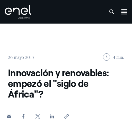
att
Saltar al contenido
26 mayo 2017
4 min.
Innovación y renovables:
empezó el "siglo de
África"?