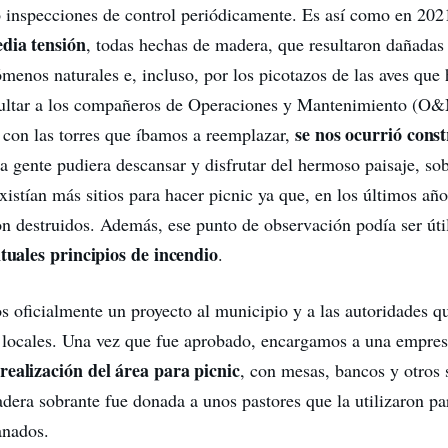
 inspecciones de control periódicamente. Es así como en 202
edia tensión
, todas hechas de madera, que resultaron dañadas 
menos naturales e, incluso, por los picotazos de las aves que 
sultar a los compañeros de Operaciones y Mantenimiento (O
se nos ocurrió cons
con las torres que íbamos a reemplazar,
a gente pudiera descansar y disfrutar del hermoso paisaje, so
xistían más sitios para hacer picnic ya que, en los últimos año
on destruidos. Además, ese punto de observación podía ser úti
ntuales principios de incendio
.
s oficialmente un proyecto al municipio y a las autoridades q
s locales. Una vez que fue aprobado, encargamos a una empres
 realización del área para picnic
, con mesas, bancos y otros 
adera sobrante fue donada a unos pastores que la utilizaron par
anados.