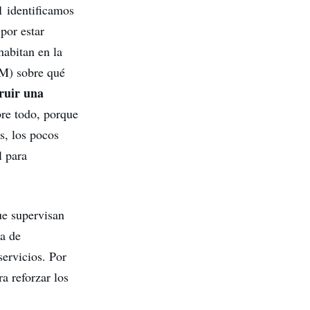
1 identificamos
por estar
habitan en la
&M) sobre qué
truir una
bre todo, porque
s, los pocos
l para
ue supervisan
a de
servicios. Por
a reforzar los