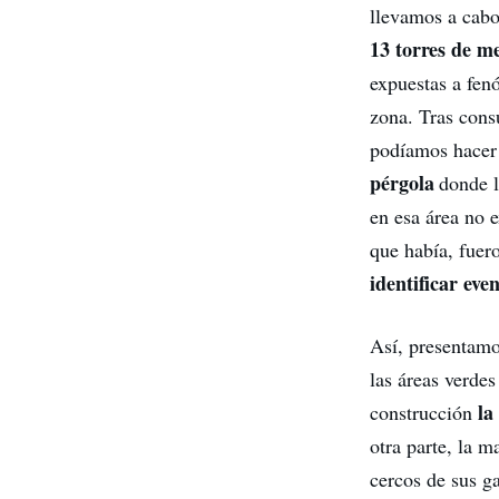
llevamos a cabo
13 torres de m
expuestas a fenó
zona. Tras con
podíamos hacer 
pérgola
donde l
en esa área no e
que había, fuer
identificar eve
Así, presentamo
las áreas verde
la
construcción
otra parte, la m
cercos de sus g