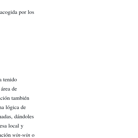
acogida por los
a tenido
 área de
zación también
na lógica de
nadas, dándoles
esa local y
ración
win-win
o