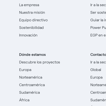
La empresa
Ir a la se
Nuestra misión
Ser sost
Equipo directivo
Guiar la 
Sostenibilidad
Power P
Innovación
EGP en e
Dónde estamos
Contact
Descubre los proyectos
Ir a la se
Europa
Global
Norteamérica
Europa
Centroamérica
Norteamé
Sudamérica
Centroa
África
Sudamèr