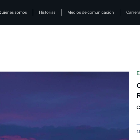
Quiénes somos
Historias
Medios de comunicación
Carrer
E
C
R
C
T
1