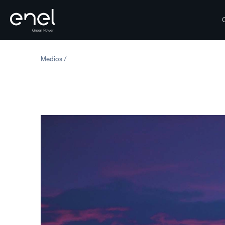
Saltar al contenido
Medios
Canadá: Parque eólico de Castle Rock Ridge II