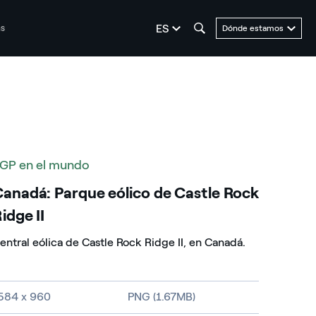
seleziona la lingua
ES
as
Dónde estamos
GP en el mundo
anadá: Parque eólico de Castle Rock
idge II
entral eólica de Castle Rock Ridge II, en Canadá.
amaño de la imagen y tipo de fichero
584 x 960
PNG (1.67MB)