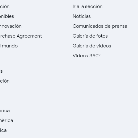
cción
Ir a la sección
enibles
Noticias
innovación
Comunicados de prensa
urchase Agreement
Galería de fotos
l mundo
Galería de vídeos
Vídeos 360º
os
cción
rica
mèrica
ica