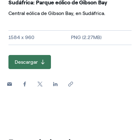
Sudáfrica: Parque eólico de Gibson Bay
Central eólica de Gibson Bay, en Sudáfrica.
Tamaño de la imagen y tipo de fichero
1584 x 960
PNG (2.27MB)
Descargar