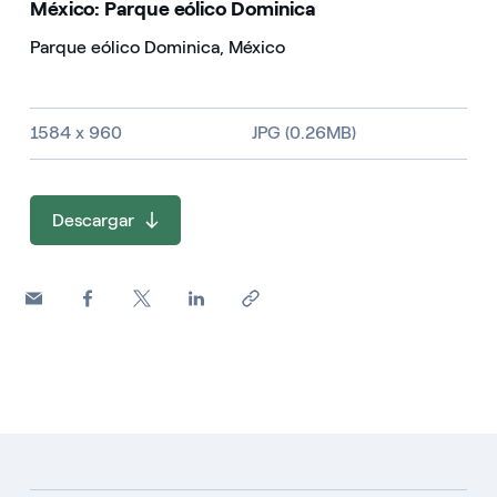
México: Parque eólico Dominica
Parque eólico Dominica, México
Tamaño de la imagen y tipo de fichero
1584 x 960
JPG (0.26MB)
Descargar