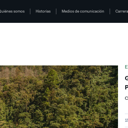
Quiénes somos
Historias
Medios de comunicación
Carrer
E
G
P
C
T
1