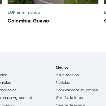
EGP en el mundo
Colombia: Guavio
Medios
cción
Ir a la sección
enibles
Noticias
innovación
Comunicados de prensa
urchase Agreement
Galería de fotos
l mundo
Galería de vídeos