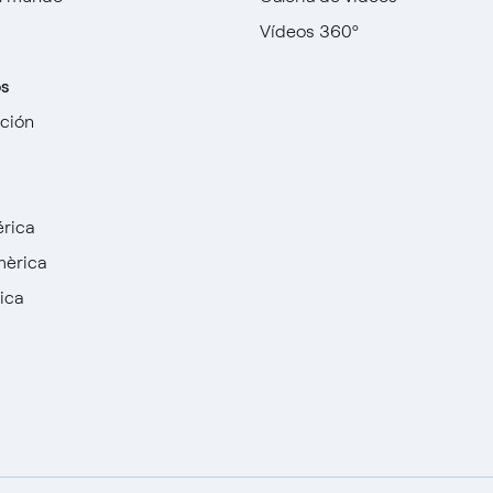
Vídeos 360º
os
cción
rica
mèrica
ica
English