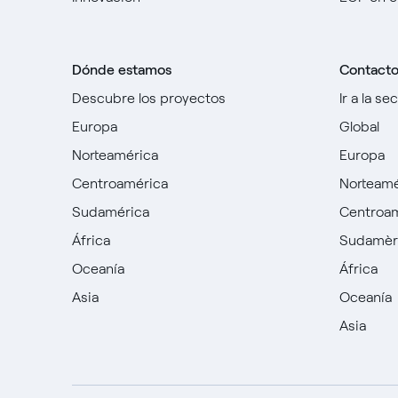
Dónde estamos
Contact
Descubre los proyectos
Ir a la se
Europa
Global
Norteamérica
Europa
Centroamérica
Norteamé
Sudamérica
Centroa
África
Sudamèr
Oceanía
África
Asia
Oceanía
Asia