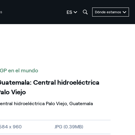
seleziona la lingua
ES
as
Dónde estamos
GP en el mundo
uatemala: Central hidroeléctrica
alo Viejo
entral hidroeléctrica Palo Viejo, Guatemala
amaño de la imagen y tipo de fichero
584 x 960
JPG (0.39MB)