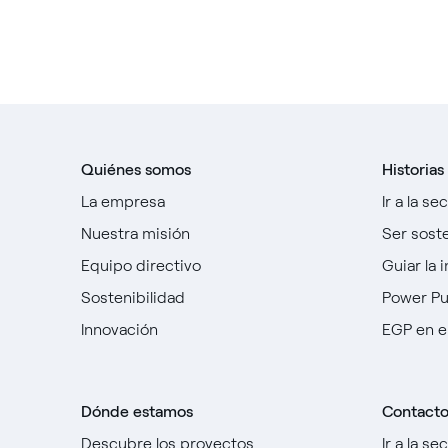
Quiénes somos
Historias
La empresa
Ir a la se
Nuestra misión
Ser sost
Equipo directivo
Guiar la 
Sostenibilidad
Power P
Innovación
EGP en e
Dónde estamos
Contact
Descubre los proyectos
Ir a la se