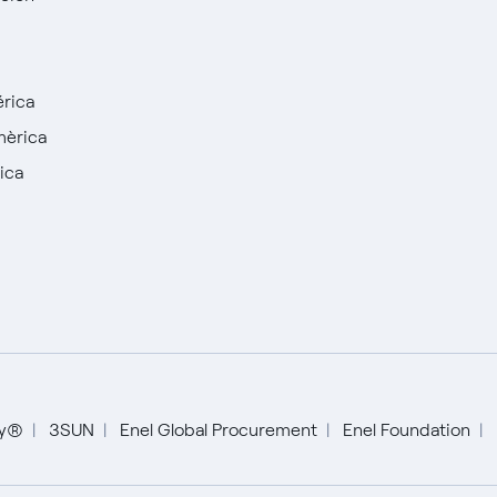
rica
mèrica
ica
English
ty®
3SUN
Enel Global Procurement
Enel Foundation
Español
Portugués (BR)