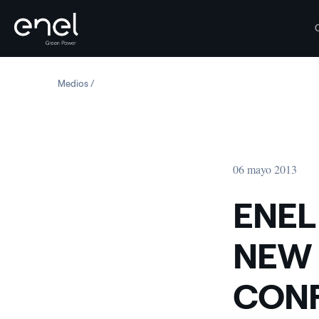
Saltar al contenido
Medios
ENEL GREEN POWER: THE NEW BOARD OF DIRECTORS
06 mayo 2013
ENEL
NEW 
CON