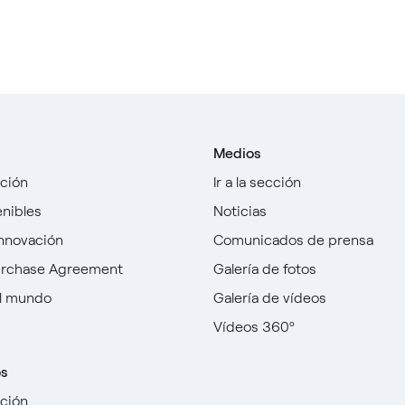
Medios
cción
Ir a la sección
enibles
Noticias
innovación
Comunicados de prensa
urchase Agreement
Galería de fotos
l mundo
Galería de vídeos
Vídeos 360º
os
cción