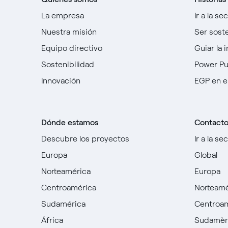
La empresa
Ir a la se
Nuestra misión
Ser sost
Equipo directivo
Guiar la 
Sostenibilidad
Power P
Innovación
EGP en e
Dónde estamos
Contact
Descubre los proyectos
Ir a la se
Europa
Global
Norteamérica
Europa
Centroamérica
Norteamé
Sudamérica
Centroa
África
Sudamèr