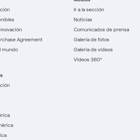
cción
Ir a la sección
enibles
Noticias
innovación
Comunicados de prensa
urchase Agreement
Galería de fotos
l mundo
Galería de vídeos
Vídeos 360º
os
cción
rica
mèrica
ica