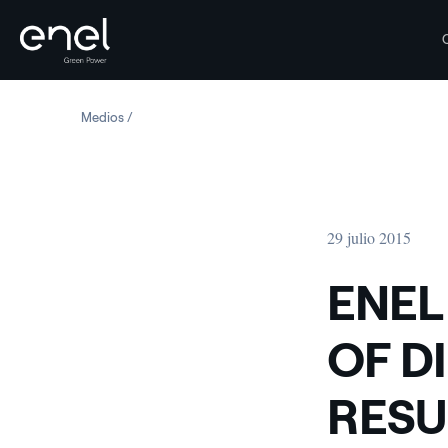
Saltar al contenido
Medios
ENEL GREEN POWER BOARD OF DIRECTORS APPROVES 
29 julio 2015
ENEL
OF D
RESU