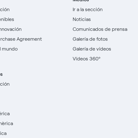
cción
Ir a la sección
enibles
Noticias
innovación
Comunicados de prensa
urchase Agreement
Galería de fotos
l mundo
Galería de vídeos
Vídeos 360º
os
cción
rica
mèrica
ica