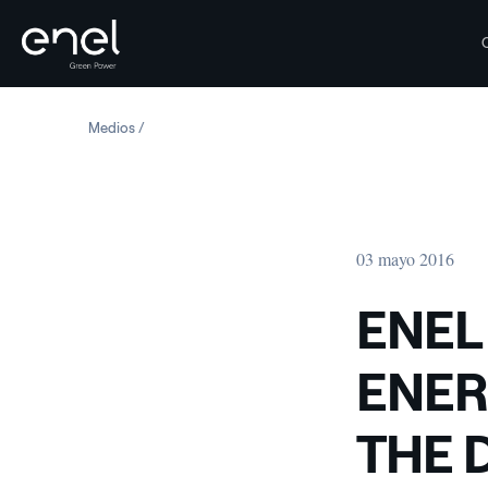
Saltar al contenido
Medios
ENEL GREEN POWER AND PLT ENERGIA SIGN ACCORD 
03 mayo 2016
ENEL
ENER
THE 