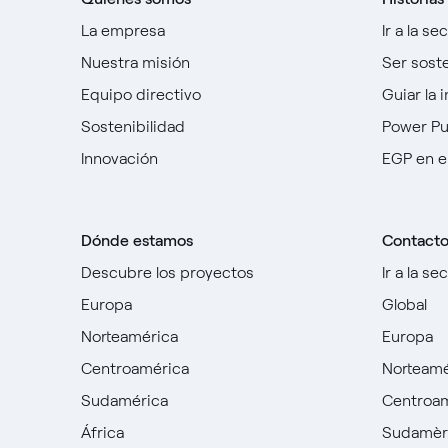
La empresa
Ir a la se
Nuestra misión
Ser sost
Equipo directivo
Guiar la 
Sostenibilidad
Power P
Innovación
EGP en e
Dónde estamos
Contact
Descubre los proyectos
Ir a la se
Europa
Global
Norteamérica
Europa
Centroamérica
Norteamé
Sudamérica
Centroa
África
Sudamèr