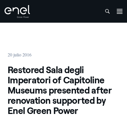
att
Saltar al contenido
20 julio 2016
Restored Sala degli
Imperatori of Capitoline
Museums presented after
renovation supported by
Enel Green Power