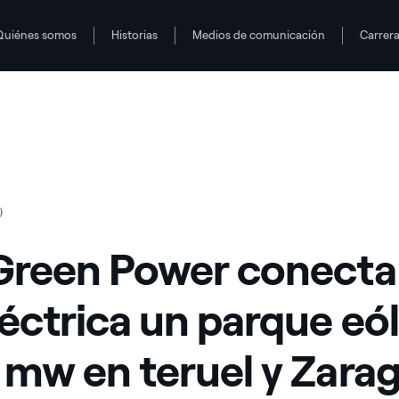
Quiénes somos
Historias
Medios de comunicación
Carrer
 eólico de 18 mw en teruel y Zaragoza
0
Green Power conecta 
léctrica un parque eó
 mw en teruel y Zara