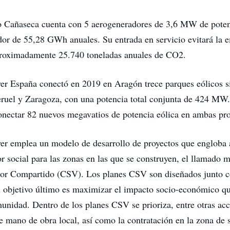
o Cañaseca cuenta con 5 aerogeneradores de 3,6 MW de potenc
dor de 55,28 GWh anuales. Su entrada en servicio evitará la e
proximadamente 25.740 toneladas anuales de CO2.
r España conectó en 2019 en Aragón trece parques eólicos si
eruel y Zaragoza, con una potencia total conjunta de 424 MW
conectar 82 nuevos megavatios de potencia eólica en ambas pro
r emplea un modelo de desarrollo de proyectos que engloba 
or social para las zonas en las que se construyen, el llamado 
lor Compartido (CSV). Los planes CSV son diseñados junto c
u objetivo último es maximizar el impacto socio-económico qu
munidad. Dentro de los planes CSV se prioriza, entre otras acc
e mano de obra local, así como la contratación en la zona de 