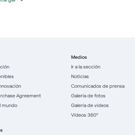
Medios
cción
Ir a la sección
enibles
Noticias
innovación
Comunicados de prensa
urchase Agreement
Galería de fotos
l mundo
Galería de vídeos
Vídeos 360º
os