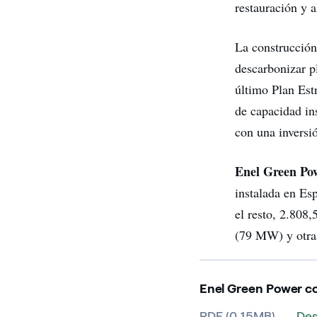
restauración y 
La construcción
descarbonizar p
último Plan Est
de capacidad in
con una inversi
Enel Green Po
instalada en Es
el resto, 2.808
(79 MW) y otra
Enel Green Power con
PDF (0.15MB)
Des