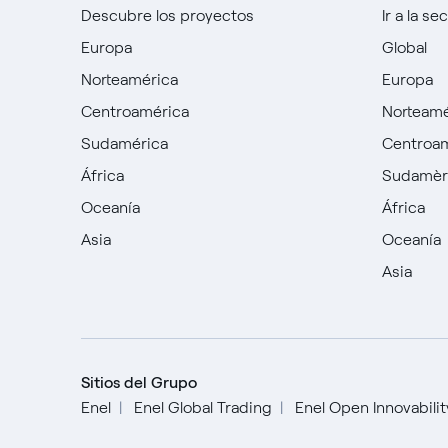
Descubre los proyectos
Ir a la se
Europa
Global
Norteamérica
Europa
Centroamérica
Norteamé
Sudamérica
Centroa
África
Sudamèr
Oceanía
África
Asia
Oceanía
Asia
Sitios del Grupo
Enel
Enel Global Trading
Enel Open Innovabili