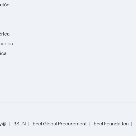
cción
rica
mèrica
ica
ty®
3SUN
Enel Global Procurement
Enel Foundation
Español