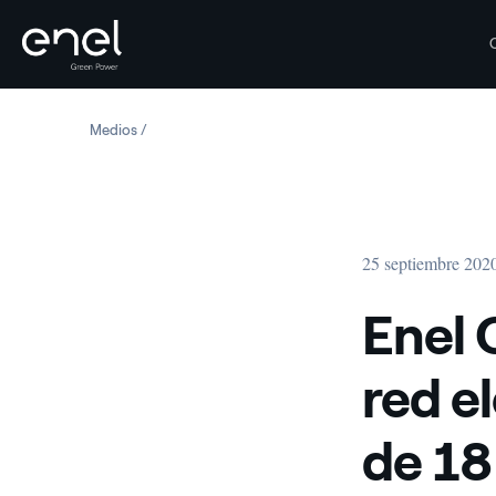
Saltar al contenido
Medios
Enel Green Power conecta a la red eléctrica un parque
25 septiembre 202
Enel 
red e
de 18