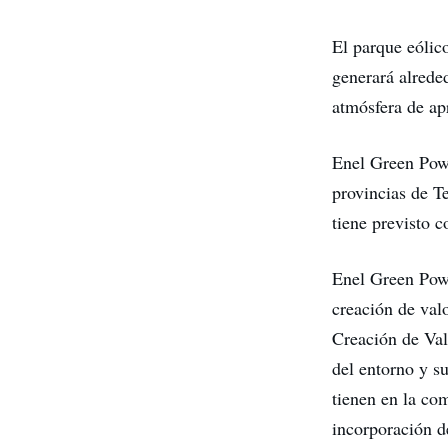
El parque eólic
generará alrede
atmósfera de a
Enel Green Powe
provincias de T
tiene previsto 
Enel Green Powe
creación de val
Creación de Va
del entorno y s
tienen en la co
incorporación d