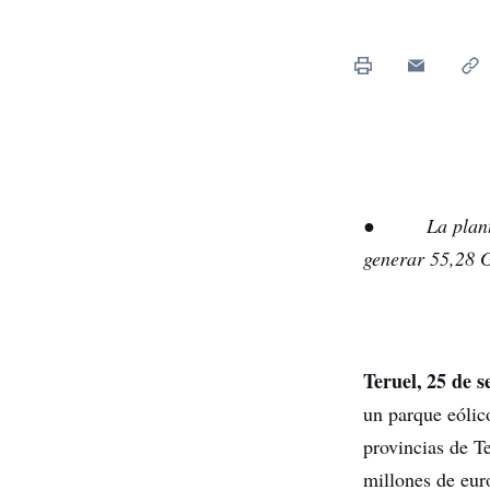
●
La plan
generar 55,28 
Teruel, 25 de 
un parque eólic
provincias de T
millones de eur