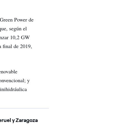
l Green Power de
que, según el
canzar 10,2 GW
 final de 2019,
enovable
onvencional; y
nihidráulica
eruel y Zaragoza