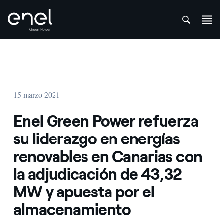
att
Saltar al contenido
15 marzo 2021
Enel Green Power refuerza
su liderazgo en energías
renovables en Canarias con
la adjudicación de 43,32
MW y apuesta por el
almacenamiento