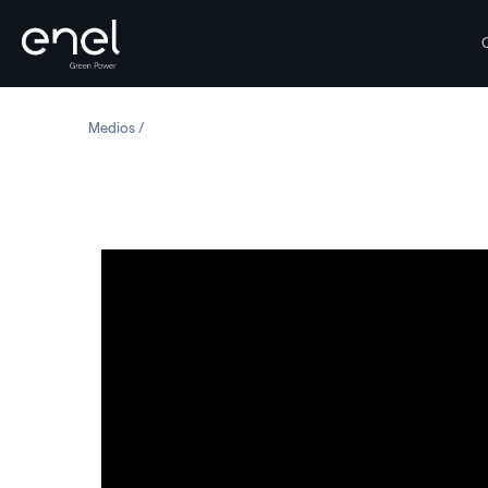
Saltar al contenido
Medios
Energía eólica: Enel Green Power para el KidWind Chal