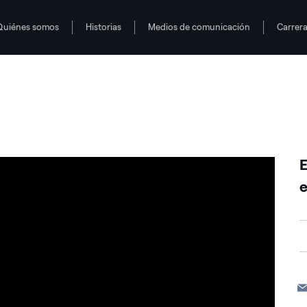
Quiénes somos
Historias
Medios de comunicación
Carrer
lenge 2019
E
e
T