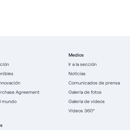
Medios
cción
Ir a la sección
enibles
Noticias
innovación
Comunicados de prensa
urchase Agreement
Galería de fotos
l mundo
Galería de vídeos
Vídeos 360º
os