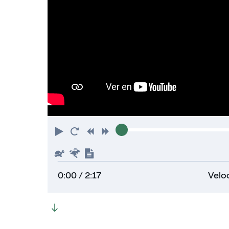
Play
Reiniciar
Rebobinar
Adelantar
Lento
Rápido
Mostrar
transcripción
0:00
/ 2:17
Veloc