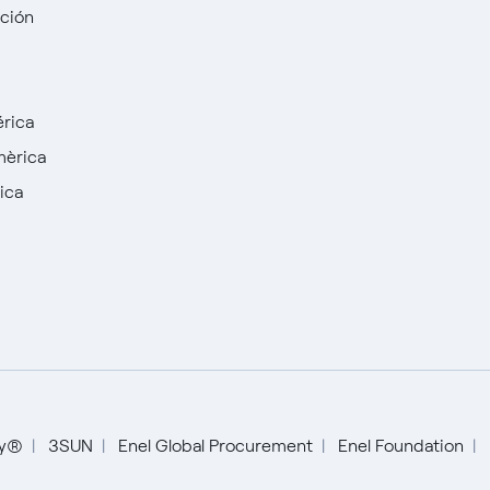
cción
rica
mèrica
ica
English
Español
ty®
3SUN
Enel Global Procurement
Enel Foundation
Italiano