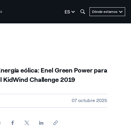
seleziona la lingua
ES
as
Dónde estamos
nergía eólica: Enel Green Power para
l KidWind Challenge 2019
amaño del vídeo, duración y tipo de fichero
07 octubre 2025