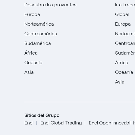
Descubre los proyectos
Ir a la se
Europa
Global
Norteamérica
Europa
Centroamérica
Norteamé
Sudamérica
Centroa
África
Sudamèr
Oceanía
África
Asia
Oceanía
Asia
Sitios del Grupo
Enel
Enel Global Trading
Enel Open Innovabili