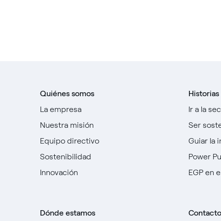
Quiénes somos
Historias
La empresa
Ir a la se
Nuestra misión
Ser sost
Equipo directivo
Guiar la 
Sostenibilidad
Power P
Innovación
EGP en e
Dónde estamos
Contact