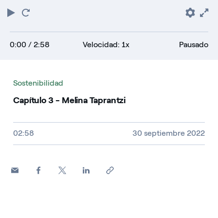
Play
Reiniciar
Pref
F
0:00
/ 2:58
Velocidad: 1x
Pausado
Sostenibilidad
Capítulo 3 - Melina Taprantzi
Tamaño del vídeo, duración y tipo de fichero
02:58
30 septiembre 2022