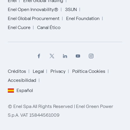
Enel
Enel Global Trading
Enel Open Innovability®
3SUN
Enel Global Procurement
Enel Foundation
Enel Cuore
Canal Ético
Créditos
Legal
Privacy
Política Cookies
Accesibilidad
English
Español
Español
Italiano
© Enel Spa All Rights Reserved | Enel Green Power
S.p.A. VAT 15844561009
Portugués (BR)