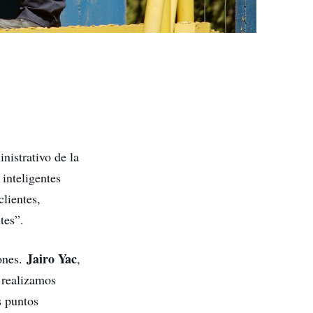
inistrativo de la
inteligentes
clientes,
tes”.
Jairo Yac
rones.
,
 realizamos
s puntos