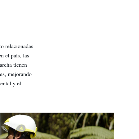
s
to relacionadas
n el país, las
archa tienen
tes, mejorando
ental y el