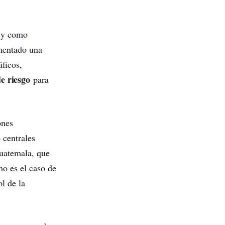
l y como
mentado una
áficos,
e riesgo
para
ones
 centrales
uatemala, que
mo es el caso de
ol de la