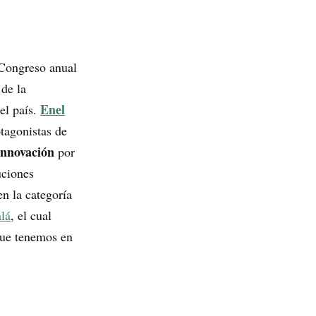
 Congreso anual
de la
Enel
el país.
tagonistas de
Innovación
por
uciones
n la categoría
alá
, el cual
ue tenemos en