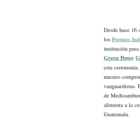
Desde hace 16 
los
Premios Indu
institución para
Green Powe
G
r
esta ceremonia,
nuestro compro
vanguardistas. 
de Medioambient
alimenta a la c
Guatemala.