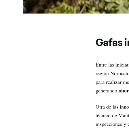
Gafas i
Entre las inicia
región Noroccid
para realizar in
hor
generando a
Otra de las inn
técnico de Mant
inspecciones y 