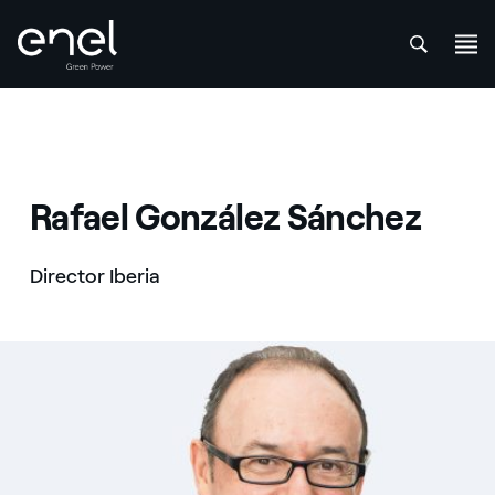
att
Saltar al contenido
Rafael González Sánchez
Director Iberia