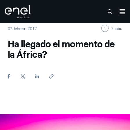
att
Saltar al contenido
02 febrero 2017
3 min.
Ha llegado el momento de
la África?
Pulida - Enel Green Power