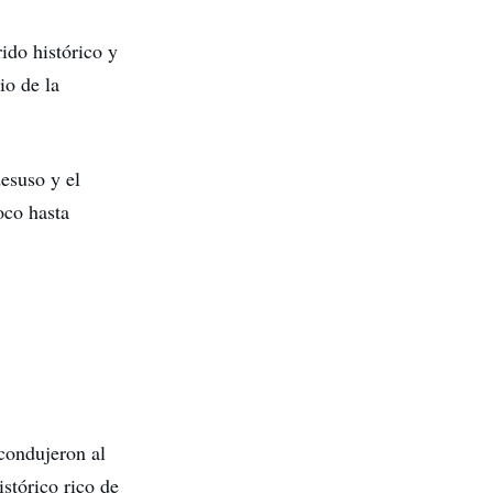
ido histórico y
io de la
desuso y el
oco hasta
 condujeron al
stórico rico de