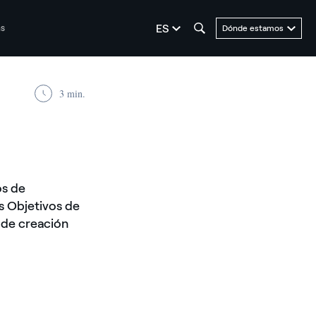
seleziona la lingua
ES
as
Dónde estamos
3 min.
os de
s Objetivos de
 de creación