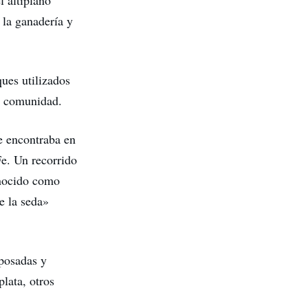
 altiplano
 la ganadería y
ues utilizados
la comunidad.
e encontraba en
e. Un recorrido
onocido como
e la seda»
 posadas y
lata, otros