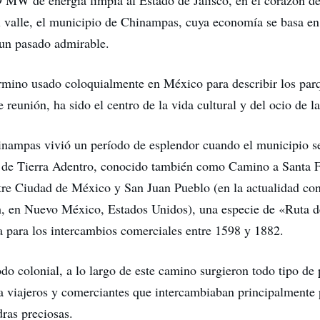
 MW de energía limpia al Estado de Jalisco, en el corazón del
 valle, el municipio de Chinampas, cuya economía se basa en
un pasado admirable.
érmino usado coloquialmente en México para describir los parq
 reunión, ha sido el centro de la vida cultural y del ocio de 
inampas vivió un período de esplendor cuando el municipio s
 de Tierra Adentro, conocido también como Camino a Santa F
tre Ciudad de México y San Juan Pueblo (en la actualidad c
 en Nuevo México, Estados Unidos), una especie de «Ruta d
 para los intercambios comerciales entre 1598 y 1882.
odo colonial, a lo largo de este camino surgieron todo tipo de
a viajeros y comerciantes que intercambiaban principalmente p
dras preciosas.