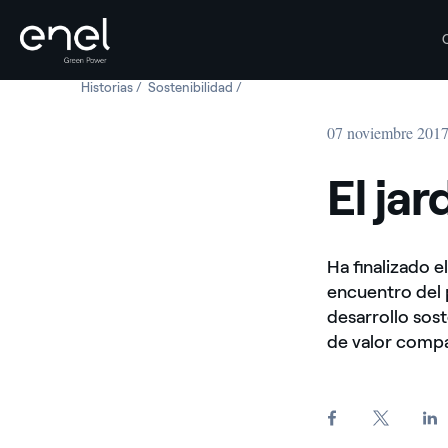
Historias
El jardín de Chinampas
Sostenibilidad
El jardín de Chinampas
Saltar al contenido
07 noviembre 201
El ja
Ha finalizado 
encuentro del 
desarrollo sos
de valor compa