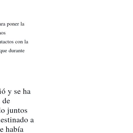
ra poner la
nos
tactos con la
 que durante
ió y se ha
 de
do juntos
estinado a
ue había