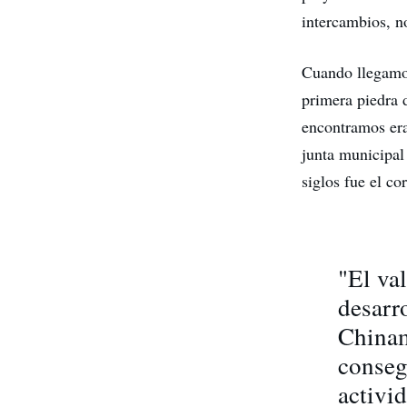
intercambios, n
Cuando llegamos
primera piedra 
encontramos era
junta municipal
siglos fue el co
"El val
desarr
Chinam
conseg
activi