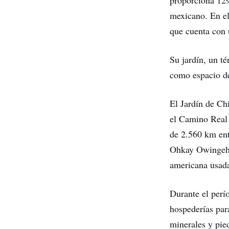
proporciona 129
mexicano. En el
que cuenta con 
Su jardín, un t
como espacio de
El Jardín de Ch
el Camino Real
de 2.560 km en
Ohkay Owingeh,
americana usada
Durante el perí
hospederías par
minerales y pie