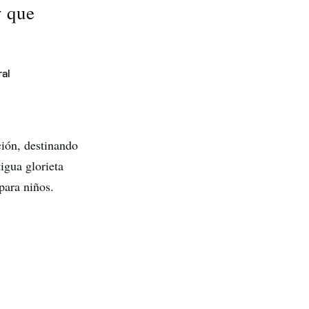
y que
ral
ción, destinando
igua glorieta
para niños.