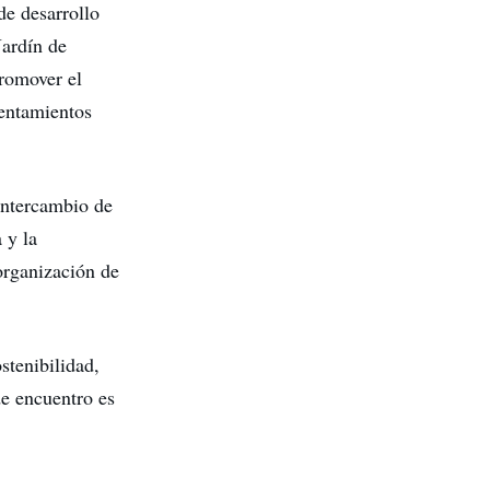
de desarrollo
Jardín de
promover el
sentamientos
 intercambio de
 y la
organización de
stenibilidad,
de encuentro es