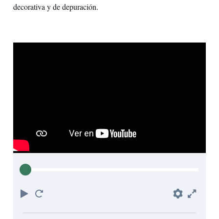
decorativa y de depuración.
Play
Reiniciar
Prefere
Full