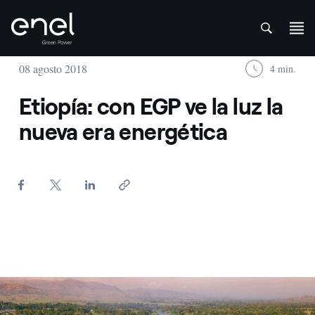
att
Saltar al contenido
08 agosto 2018
4 min.
Etiopía: con EGP ve la luz la
nueva era energética