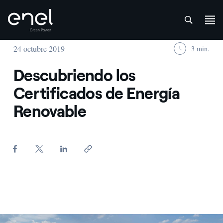
att
Saltar al contenido
24 octubre 2019
3 min.
Descubriendo los
Certificados de Energía
Renovable
Panoramica su un impianto eolico operativo