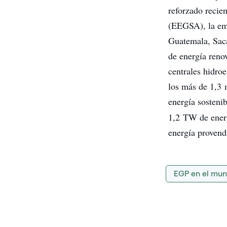
reforzado recie
(EEGSA), la emp
Guatemala, Saca
de energía reno
centrales hidro
los más de 1,3 m
energía sosteni
1,2 TW de energ
energía provendr
EGP en el mu