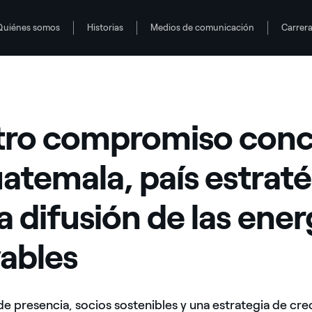
Quiénes somos
Historias
Medios de comunicación
Carrer
atégico para la difusión de las energías renovables
uatemala, país estratégico para la difusión de las energías renovables
tro compromiso conc
atemala, país estrat
a difusión de las ener
ables
de presencia, socios sostenibles y una estrategia de cr