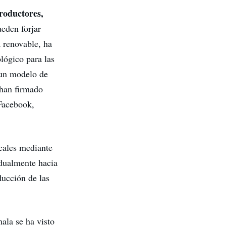
productores,
ueden forjar
 renovable, ha
lógico para las
 un modelo de
 han firmado
Facebook,
cales mediante
adualmente hacia
ducción de las
ala se ha visto