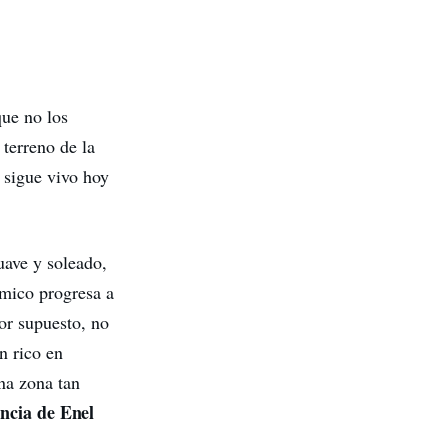
que no los
 terreno de la
o sigue vivo hoy
uave y soleado,
ómico progresa a
por supuesto, no
n rico en
na zona tan
encia de Enel