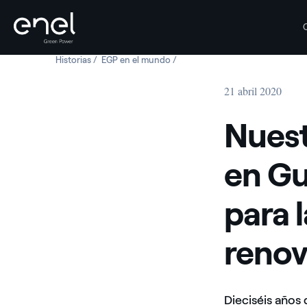
Historias
Nuestro compromiso concreto en Guatemala, país estr
EGP en el mundo
Nuestro compromiso concreto en G
Saltar al contenido
21 abril 2020
Nues
en Gu
para l
renov
Dieciséis años 