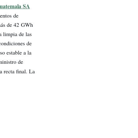
Guatemala SA
mentos de
 más de 42 GWh
a limpia de las
condiciones de
so estable a la
inistro de
 recta final. La