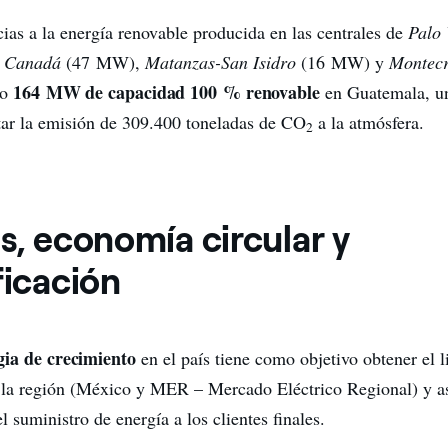
cias a la energía renovable producida en las centrales de
Palo 
l Canadá
(47 MW),
Matanzas-San Isidro
(16 MW) y
Montecr
164 MW de capacidad 100 % renovable
do
en Guatemala, un
tar la emisión de 309.400 toneladas de CO
a la atmósfera.
2
s, economía circular y
ficación
gia de crecimiento
en el país tiene como objetivo obtener el l
 la región (México y MER – Mercado Eléctrico Regional) y as
el suministro de energía a los clientes finales.