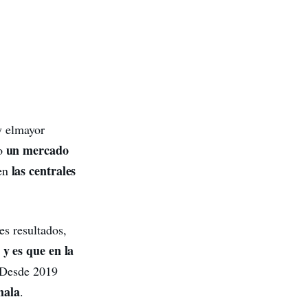
y el
mayor
un mercado
do
las centrales
 en
es resultados,
y es que en la
. Desde 2019
mala
.