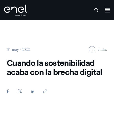
att
Saltar al contenido
31 mayo 2022
3 min.
Cuando la sostenibilidad
acaba con la brecha digital