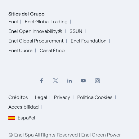
Sitios del Grupo
Enel
Enel Global Trading
Enel Open Innovability®
3SUN
Enel Global Procurement
Enel Foundation
Enel Cuore
Canal Ético
Créditos
Legal
Privacy
Política Cookies
Accesibilidad
English
Español
Español
© Enel Spa All Rights Reserved | Enel Green Power
Italiano