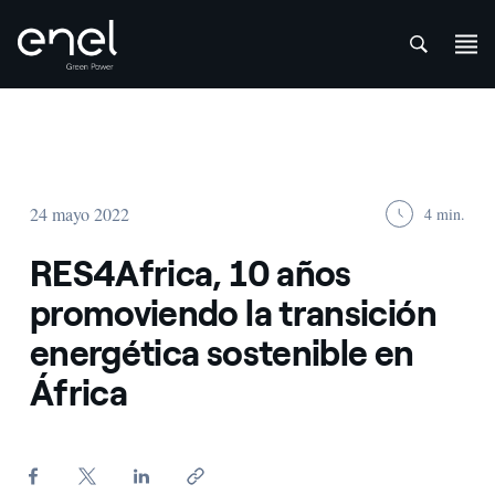
att
Saltar al contenido
24 mayo 2022
4 min.
RES4Africa, 10 años
promoviendo la transición
energética sostenible en
África