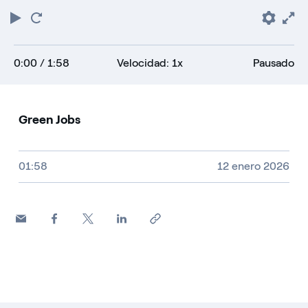
Play
Reiniciar
Pref
F
0:00
/ 1:58
Velocidad: 1x
Pausado
Green Jobs
Tamaño del vídeo, duración y tipo de fichero
01:58
12 enero 2026