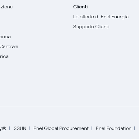
sezione
Clienti
Le offerte di Enel Energia
Supporto Clienti
erica
Centrale
rica
English
ty®
3SUN
Enel Global Procurement
Enel Foundation
Español