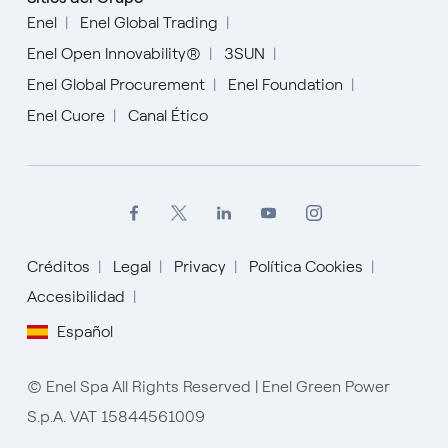
Enel
Enel Global Trading
Enel Open Innovability®
3SUN
Enel Global Procurement
Enel Foundation
Enel Cuore
Canal Ético
Créditos
Legal
Privacy
Política Cookies
English
Accesibilidad
Español
Español
Italiano
© Enel Spa All Rights Reserved | Enel Green Power
S.p.A. VAT 15844561009
Portugués (BR)