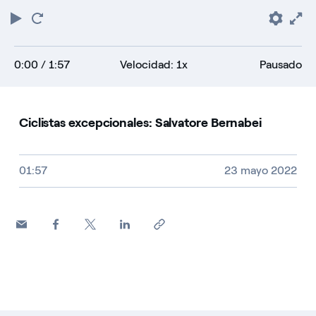
Play
Reiniciar
Pref
F
0:00
/ 1:57
Velocidad: 1x
Pausado
Ciclistas excepcionales: Salvatore Bernabei
Tamaño del vídeo, duración y tipo de fichero
01:57
23 mayo 2022