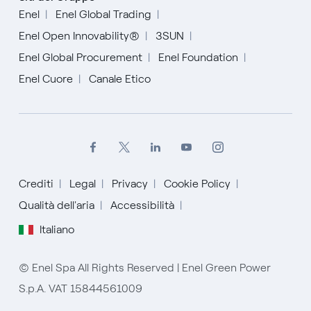
Enel
Enel Global Trading
Enel Open Innovability®
3SUN
Enel Global Procurement
Enel Foundation
Enel Cuore
Canale Etico
Crediti
Legal
Privacy
Cookie Policy
Qualità dell'aria
Accessibilità
Italiano
English
Español
© Enel Spa All Rights Reserved | Enel Green Power
S.p.A. VAT 15844561009
Italiano