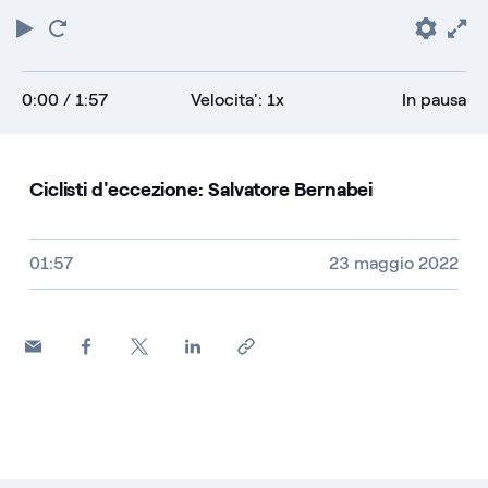
Riproduci
Torna
Pref
F
all'inizio
0:00
/ 1:57
Velocita': 1x
In pausa
Ciclisti d'eccezione: Salvatore Bernabei
Video size, duration and file type
01:57
23 maggio 2022