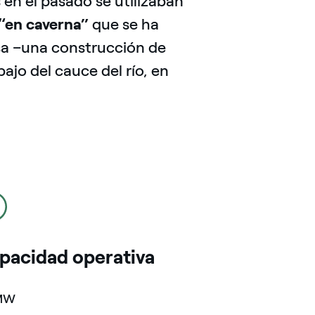
 en el pasado se utilizaban
 “en caverna”
que se ha
resa –una construcción de
ajo del cauce del río, en
o
pacidad operativa
MW