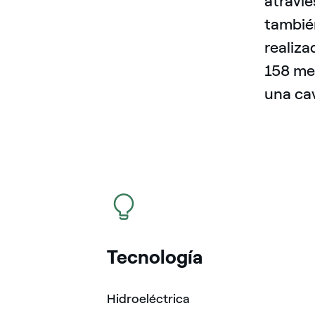
atravie
también
realiza
158 met
una ca
icono
Tecnología
Hidroeléctrica