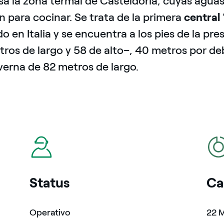
sa la zona termal de Casteldoria, cuyas aguas
 para cocinar. Se trata de la primera
central
do en Italia y se encuentra a los pies de la p
ros de largo y 58 de alto–, 40 metros por deb
verna de 82 metros de largo.
icono
icon
Status
Ca
Operativo
22 