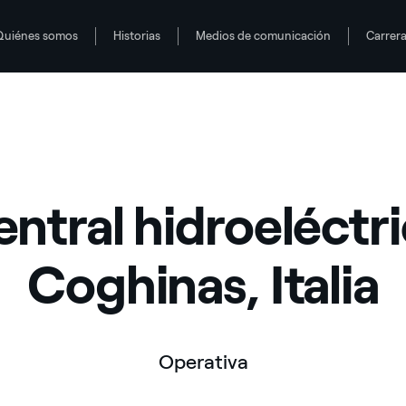
Quiénes somos
Historias
Medios de comunicación
Carrer
ntral hidroeléctr
Coghinas, Italia
Operativa