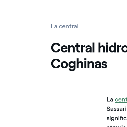
La central
Central hidr
Coghinas
La
cent
Sassari
signifi