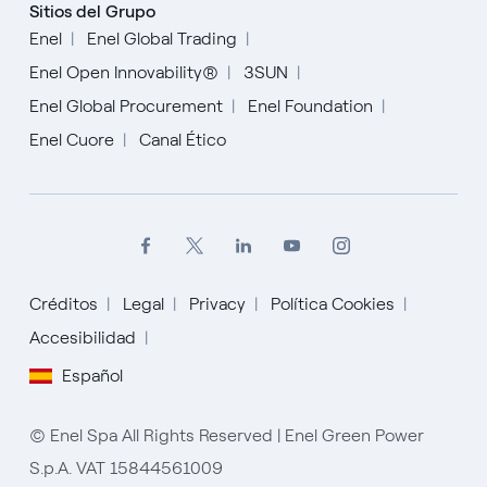
Sitios del Grupo
Enel
Enel Global Trading
Enel Open Innovability®
3SUN
Enel Global Procurement
Enel Foundation
Enel Cuore
Canal Ético
Créditos
Legal
Privacy
Política Cookies
Accesibilidad
English
Español
Español
© Enel Spa All Rights Reserved | Enel Green Power
Italiano
S.p.A. VAT 15844561009
Portugués (BR)