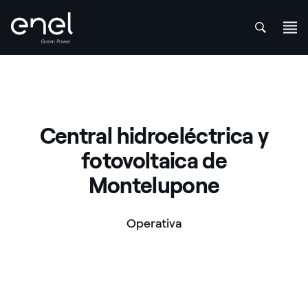
att
Saltar al contenido
Central hidroeléctrica y
fotovoltaica de
Montelupone
Operativa