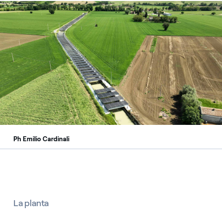
Centrale idroelettrica di Montelupone
Ph Emilio Cardinali
La planta