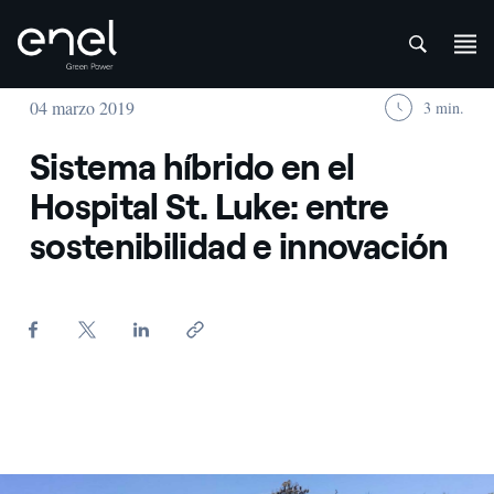
att
Saltar al contenido
04 marzo 2019
3 min.
Sistema híbrido en el
Hospital St. Luke: entre
sostenibilidad e innovación
Pannelli fotovoltaici con alberi sullo sfondo