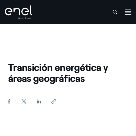
att
Saltar al contenido
Transición energética y
áreas geográficas