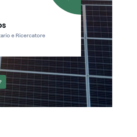
os
tario e Ricercatore
?