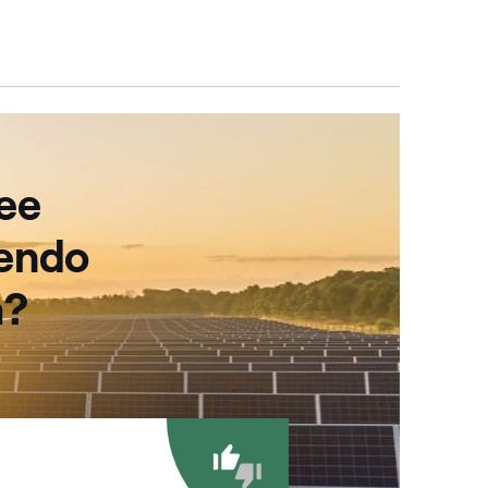
ree
dendo
a?