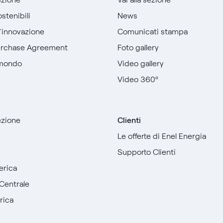
stenibili
News
l’innovazione
Comunicati stampa
urchase Agreement
Foto gallery
 mondo
Video gallery
Video 360º
sezione
Clienti
Le offerte di Enel Energia
Supporto Clienti
erica
Centrale
rica