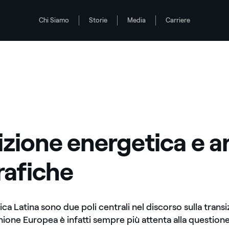
Chi Siamo
Storie
Media
Carriere
ee geografiche
izione energetica e a
afiche
a Latina sono due poli centrali nel discorso sulla trans
nione Europea è infatti sempre più attenta alla question