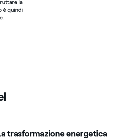
ruttare la
o è quindi
e.
el
La trasformazione energetica