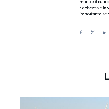
mentre il subco
ricchezza e la 
importante se s
L