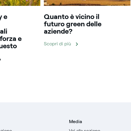
y e
Quanto è vicino il
futuro green delle
ali
aziende?
 forza e
Scopri di più
questo
?
Media
sezione
Vai alla sezione