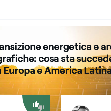
nsizione energetica e aree geografiche
ansizione energetica e a
rafiche: cosa sta succe
n Europa e America Latin