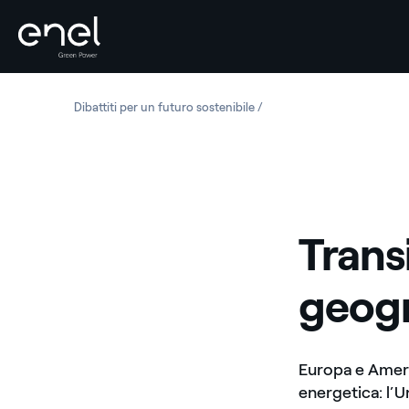
Salta al contenuto
Dibattiti per un futuro sostenibile
Transizione energetica e ar
Trans
geogr
Europa e Americ
energetica: l’U