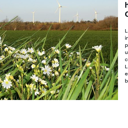
L
i
p
u
c
L
e
b