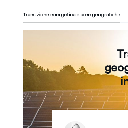
Transizione energetica e aree geografiche
Tra
Tr
geog
i