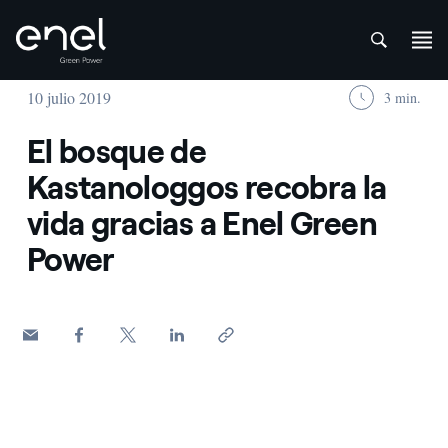
att
Saltar al contenido
10 julio 2019
3 min.
El bosque de
Kastanologgos recobra la
vida gracias a Enel Green
Power