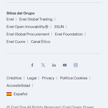
Sitios del Grupo
Enel
Enel Global Trading
Enel Open Innovability®
3SUN
Enel Global Procurement
Enel Foundation
Enel Cuore
Canal Ético
Créditos
Legal
Privacy
Política Cookies
Accesibilidad
English
Español
Español
© Enel Spa All Rights Reserved | Enel Green Power
Italiano