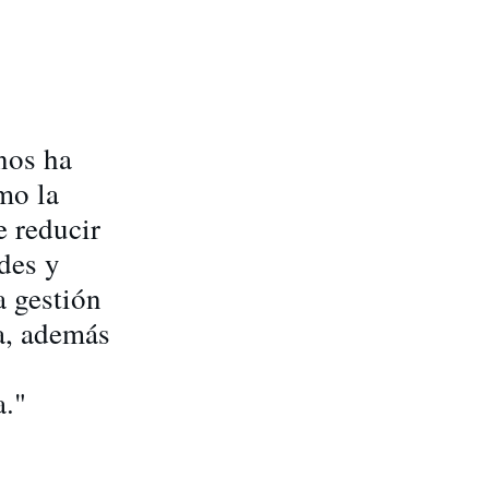
nos ha
mo la
e reducir
des y
a gestión
ña, además
a."