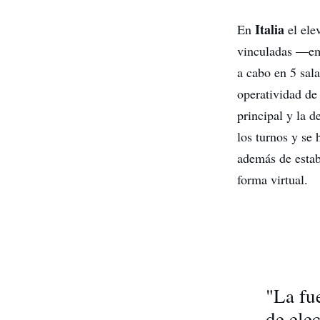
Italia
En
el ele
vinculadas —emb
a cabo en 5 sala
operatividad de 
principal y la 
los turnos y se 
además de esta
forma virtual.
"La fu
de ele