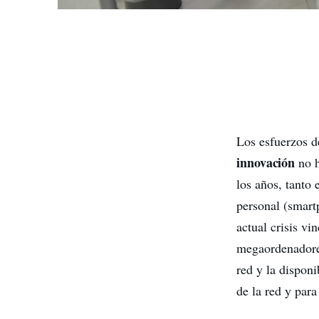
Los esfuerzos d
innovación
no h
los años, tanto 
personal (smartp
actual crisis vi
megaordenadores
red y la disponi
de la red y para 