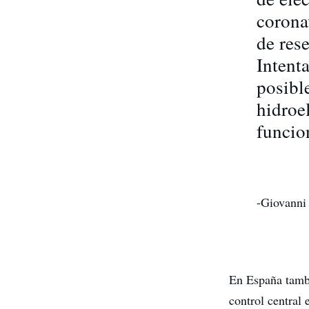
corona
de rese
Intent
posibl
hidroe
funcio
-Giovanni 
En España tambi
control central