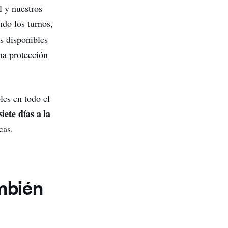
l y nuestros
ndo los turnos,
os disponibles
una protección
les en todo el
siete días a la
cas.
ambién