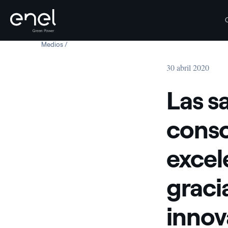
Medios
Las salas de control se consolidan como centros de excel
Saltar al contenido
30 abril 2020
Las s
conso
excel
gracia
innov