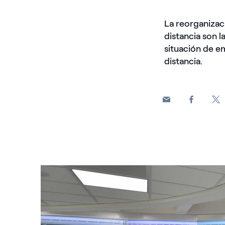
La reorganizaci
distancia son l
situación de e
distancia.
Control room