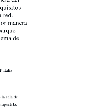
quisitos
a red.
jor manera
parque
stema de
 Italia
la sala de
ompostela.