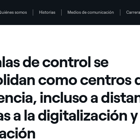
Quiénes somos
Historias
Medios de comunicación
Carrer
encia, incluso a distancia, gracias a la digitalización y la innovación
alas de control se
lidan como centros 
encia, incluso a dista
s a la digitalización y 
ación