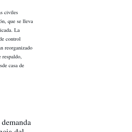
 civiles
ón, que se lleva
licada. La
de control
han reorganizado
e respaldo,
sde casa de
la demanda
ncia del