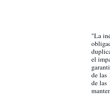
"La in
obliga
duplica
el imp
garanti
de las
de las
manten