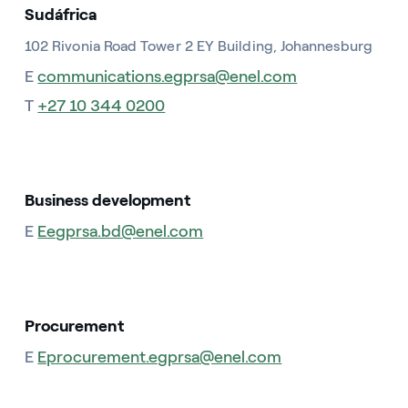
Sudáfrica
102 Rivonia Road Tower 2 EY Building, Johannesburg
E
communications.egprsa@enel.com
T
+27 10 344 0200
Business development
E
Eegprsa.bd@enel.com
Procurement
E
Eprocurement.egprsa@enel.com