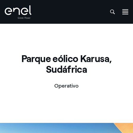
att
Saltar al contenido
Parque eólico Karusa,
Sudáfrica
Operativo