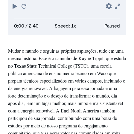
Play
Restart
Prefere
Full
0:00
/ 2:40
Speed: 1x
Paused
Mudar o mundo e seguir as próprias aspirações, tudo em uma
mesma história. Esse é o caminho de Kaylie Tippit, que estuda
Texas State
no
Technical College (TSTC), uma escola
pública americana de ensino médio técnico em Waco que
prepara técnicos especializados em vários campos, incluindo o
da energia renovável. A bagagem para essa jornada é uma
forte determinação e o desejo de transformar o mundo, dia
após dia, em um lugar melhor, mais limpo e mais sustentável
com a energia renovável. A Enel North America também
participou de sua jornada, contribuindo com uma bolsa de
estudos por meio de nosso programa de engajamento
comunitário, que visa gerar valor nas comunidades em volta