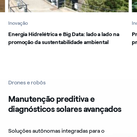
Inovação
In
Energia Hidrelétrica e Big Data: lado a lado na
P
promoção da sustentabilidade ambiental
pr
Drones e robôs
Manutenção preditiva e
diagnósticos solares avançados
Soluções autônomas integradas para o