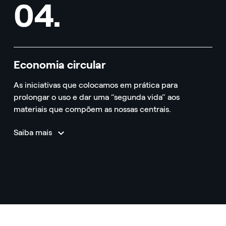
04.
Economia circular
As iniciativas que colocamos em prática para
prolongar o uso e dar uma “segunda vida” aos
materiais que compõem as nossas centrais.
Saiba mais
para energias renováveis
04. Economia circular
04