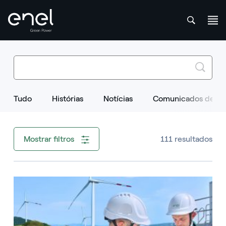
att
Search
Skip to content
Tudo
Histórias
Notícias
Comunicados de im
111 resultados
Mostrar filtros
Image that describe the search result