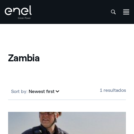
att
Skip to content
Zambia
1 resultados
Sort by:
Newest first
Newest first
Zambia