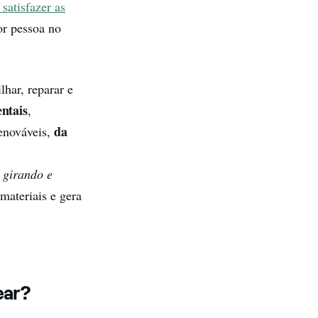
 satisfazer as
or pessoa no
lhar, reparar e
ntais
,
da
enováveis,
 girando e
materiais e gera
ear?