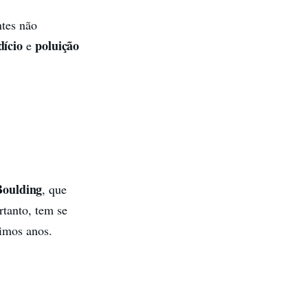
ntes não
dício
poluição
e
Boulding
, que
rtanto, tem se
timos anos.