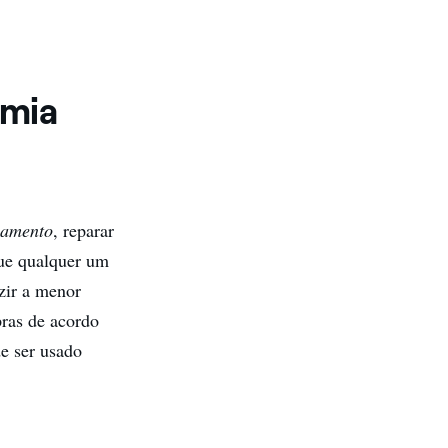
omia
hamento
, reparar
que qualquer um
zir a menor
pras de acordo
e ser usado