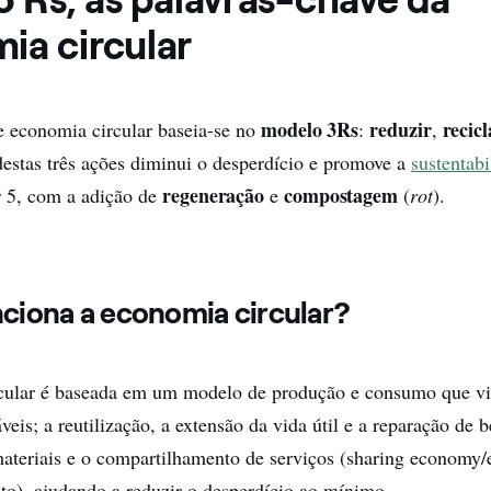
ia circular
modelo 3Rs
reduzir
recic
 economia circular baseia-se no
:
,
stas três ações diminui o desperdício e promove a
sustentabi
regeneração
compostagem
r 5, com a adição de
e
(
rot
).
iona a economia circular?
cular é baseada em um modelo de produção e consumo que vis
veis; a reutilização, a extensão da vida útil e a reparação de b
ateriais e o compartilhamento de serviços (sharing economy
o), ajudando a reduzir o desperdício ao mínimo.