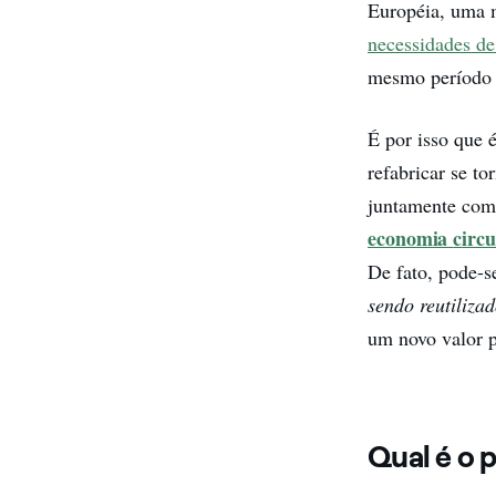
Européia, uma 
necessidades de
mesmo período 
É por isso que 
refabricar se to
juntamente com 
economia
c
ircu
De fato, pode-
sendo reutiliza
um novo valor p
Qual é o 