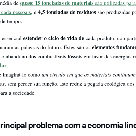
quase 15 toneladas de materiais
média de
são utilizadas para
4,5 toneladas de resíduos
 cada pessoais
, e
são produzidas p
de tempo.
estender o ciclo de vida de
é essencial
cada produto: comparti
elementos fundame
rnaram as palavras do futuro. Estes são os
o abandono dos combustíveis fósseis em favor das energias r
lar
.
se imaginá-lo como
um círculo em que os materiais continuam
dos
, sem perder sua função. Isto reduz a pegada ecológica dos 
ara a sociedade.
principal problema com a economia lin