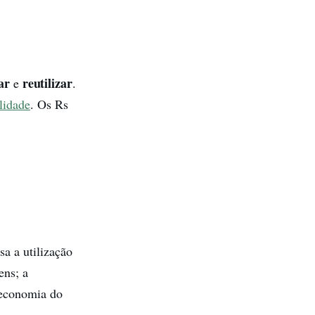
lar
reutilizar
e
.
lidade
. Os Rs
a a utilização
ens; a
/economia do