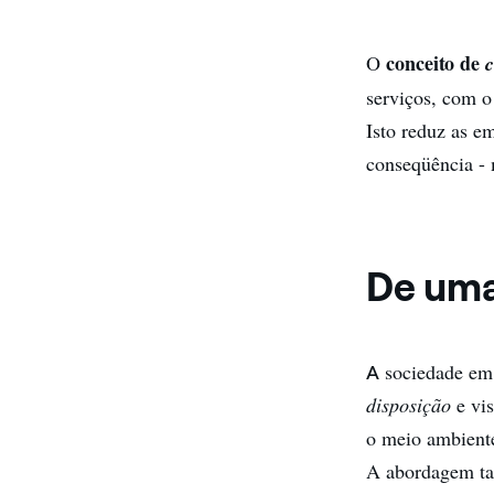
conceito de
O
c
serviços, com o
Isto reduz as e
conseqüência - 
De uma
sociedade em
A
disposição
e vi
o meio ambiente
A abordagem tak