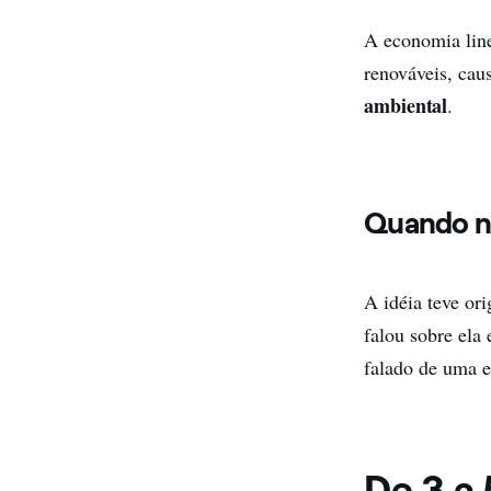
A economia linea
renováveis, cau
ambiental
.
Quando na
A idéia teve or
falou sobre ela
falado de uma e
De 3 a 