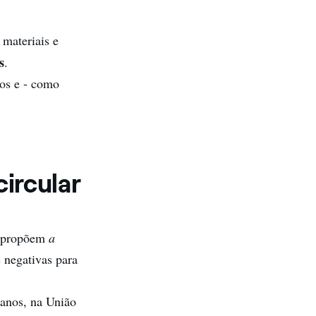
 materiais e
s
.
uos e - como
ircular
e propõem
a
 negativas para
 anos, na União