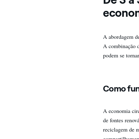
econom
A abordagem de
A combinação de
podem se torna
Como func
A economia cir
de fontes renová
reciclagem de m
compartilhament