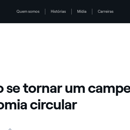
Quem somos
Histórias
Mídia
Carreiras
economia circular
o da economia circular
 se tornar um campe
mia circular