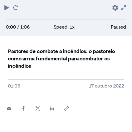
Play
Restart
Pref
F
0:00
/ 1:06
Speed: 1x
Paused
Pastores de combate a incêndios: o pastoreio
como arma fundamental para combater os
incêndios
Video size, duration and file type
01:06
17 outubro 2022