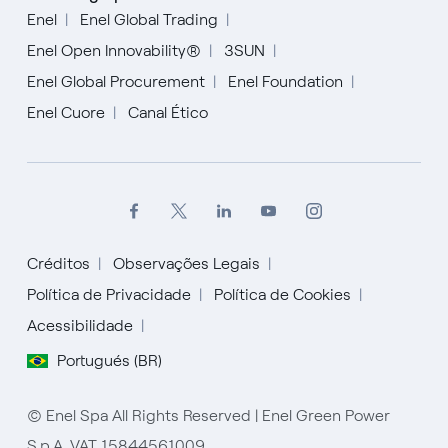
Enel
Enel Global Trading
Enel Open Innovability®
3SUN
Enel Global Procurement
Enel Foundation
Enel Cuore
Canal Ético
Créditos
Observações Legais
Política de Privacidade
Política de Cookies
Acessibilidade
English
Portugués (BR)
Español
© Enel Spa All Rights Reserved | Enel Green Power
Italiano
S.p.A. VAT 15844561009