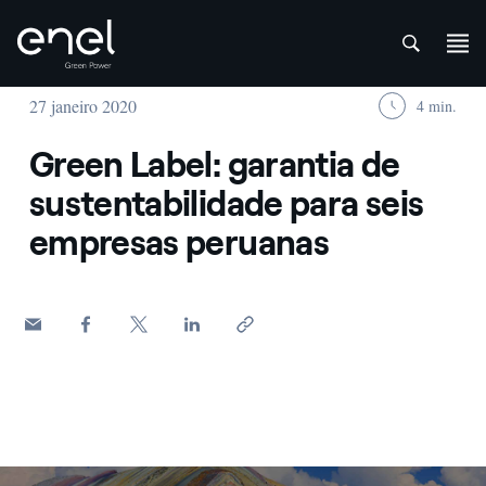
att
Skip to content
27 janeiro 2020
4 min.
Green Label: garantia de
sustentabilidade para seis
empresas peruanas
Macchu Picchu in Peru, una delle otto meraviglie del mondo